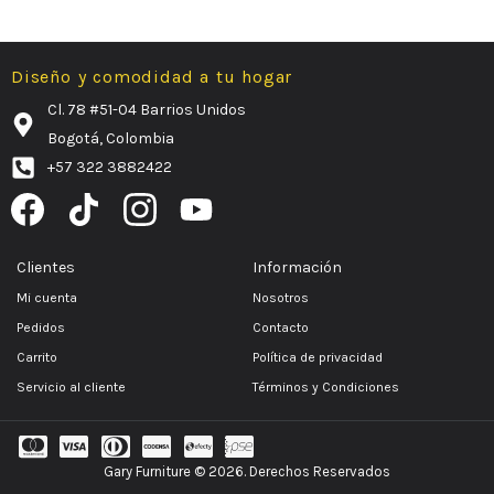
Diseño y comodidad a tu hogar
Cl. 78 #51-04 Barrios Unidos
Bogotá, Colombia
+57 322 3882422
Y
o
u
Clientes
Información
t
Mi cuenta
Nosotros
Pedidos
Contacto
u
Carrito
Política de privacidad
b
Servicio al cliente
Términos y Condiciones
e
Gary Furniture © 2026. Derechos Reservados