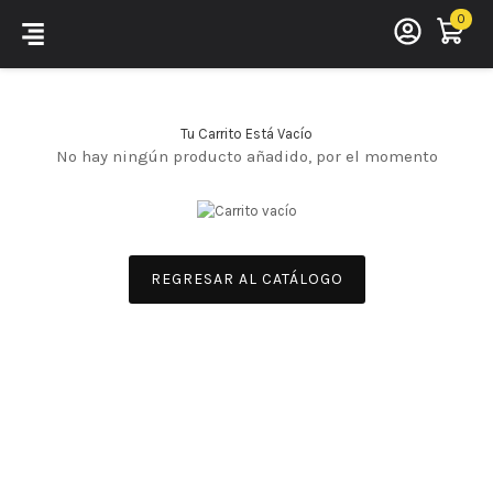
Ir
0
Cart
OPEN
al
contenido
Tu Carrito Está Vacío
No hay ningún producto añadido, por el momento
REGRESAR AL CATÁLOGO